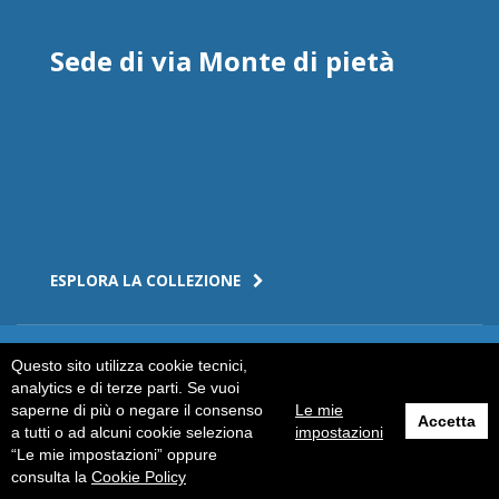
Sede di via Monte di pietà
ESPLORA LA COLLEZIONE
Questo sito utilizza cookie tecnici,
Sede centrale dell'Istituto
analytics e di terze parti. Se vuoi
saperne di più o negare il consenso
Le mie
Bancario San Paolo di Torino -
Accetta
a tutti o ad alcuni cookie seleziona
impostazioni
Palazzo Turinetti di Pertengo
“Le mie impostazioni” oppure
consulta la
Cookie Policy